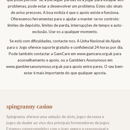
problemas, pode estar a desenvolver um problema. Estes são sinais
de aviso precoces. A boa notícia é que o apoio existe e funciona.
Oferecemos ferramentas para o ajudar a manter-se no controlo:
limites de depósito, limites de perda, interrupções de tempo e auto-
exclusão. Use-os a qualquer momento.
Se está com dificuldades, contacte-nos. A Linha Nacional de Ajuda
para o Jogo oferece suporte gratuito e confidencial 24 horas por dia.
Pode também contactar a GamCare em www.gamcare.org.uk para
aconselhamento e apoio, ou a Gamblers Anonymous em
www.gamblersanonymous.org.uk para apoio entre pares. O seu bem-
estar é mais importante do que qualquer aposta.
spingranny casino
Spingranny oferece uma seleção de slots, jogos de mesa e
jogos de dealer ao vivo dos principais fornecedores de jogos.
Estamos comprometidos com o jogo seguro e responsável e