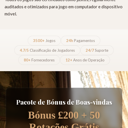
auditados e otimizados para jogo em computador e dispositivo
móvel.
3500+
Jogos
24h
Pagamentos
4.7/5
Classificação de Jogadores
24/7
Suporte
80+
Fornecedores
12+
Anos de Operação
Pacote de Bónus de Boas-vindas
Bónus £200 + 50
Rotações Grátis