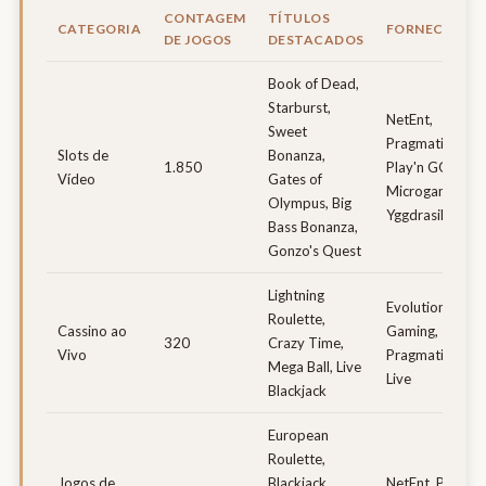
CONTAGEM
TÍTULOS
CATEGORIA
FORNECEDOR
DE JOGOS
DESTACADOS
Book of Dead,
Starburst,
NetEnt,
Sweet
Pragmatic Play,
Slots de
Bonanza,
1.850
Play'n GO,
Vídeo
Gates of
Microgaming,
Olympus, Big
Yggdrasil
Bass Bonanza,
Gonzo's Quest
Lightning
Evolution
Roulette,
Cassino ao
Gaming,
320
Crazy Time,
Vivo
Pragmatic Play
Mega Ball, Live
Live
Blackjack
European
Roulette,
Jogos de
Blackjack
NetEnt, Playtec