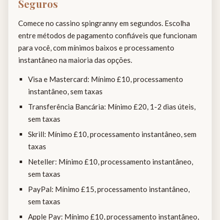
Seguros
Comece no cassino spingranny em segundos. Escolha
entre métodos de pagamento confiáveis que funcionam
para você, com mínimos baixos e processamento
instantâneo na maioria das opções.
Visa e Mastercard: Mínimo £10, processamento
instantâneo, sem taxas
Transferência Bancária: Mínimo £20, 1-2 dias úteis,
sem taxas
Skrill: Mínimo £10, processamento instantâneo, sem
taxas
Neteller: Mínimo £10, processamento instantâneo,
sem taxas
PayPal: Mínimo £15, processamento instantâneo,
sem taxas
Apple Pay: Mínimo £10, processamento instantâneo,