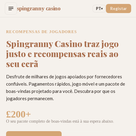
spingranny casino
PT
Registar
▾
RECOMPENSAS DE JOGADORES
Spingranny Casino traz jogo
justo e recompensas reais ao
seu ecrã
Desfrute de milhares de jogos apoiados por fornecedores
confiáveis. Pagamentos rápidos, jogo móvel e um pacote de
boas-vindas projetado para você. Descubra por que os
jogadores permanecem.
£200+
O seu pacote completo de boas-vindas está à sua espera abaixo.