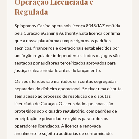
Operação Licenciada e
Regulada
Spingranny Casino opera sob licença 8048/JAZ emitida
pela Curacao eGaming Authority. Esta licença confirma
que a nossa plataforma cumpre rigorosos padrões
técnicos, financeiros e operacionais estabelecidos por
um órgão regulador independente. Todos os jogos são
testados por auditores terceirizados aprovados para
justiça e aleatoriedade antes do lançamento.
Os seus fundos são mantidos em contas segregadas,
separadas do dinheiro operacional. Se tiver uma disputa,
tem acesso ao processo de resolução de disputas
licenciado de Curaçao. Os seus dados pessoais são
protegidos sob o quadro regulatório, com padrões de
encriptação e privacidade exigidos para todos os
operadores licenciados. A licença é renovada
anualmente e sujeita a auditorias de conformidade.