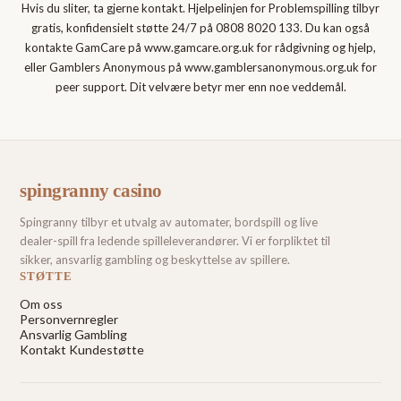
Hvis du sliter, ta gjerne kontakt. Hjelpelinjen for Problemspilling tilbyr
gratis, konfidensielt støtte 24/7 på 0808 8020 133. Du kan også
kontakte GamCare på www.gamcare.org.uk for rådgivning og hjelp,
eller Gamblers Anonymous på www.gamblersanonymous.org.uk for
peer support. Dit velvære betyr mer enn noe veddemål.
spingranny casino
Spingranny tilbyr et utvalg av automater, bordspill og live
dealer-spill fra ledende spilleleverandører. Vi er forpliktet til
sikker, ansvarlig gambling og beskyttelse av spillere.
STØTTE
Om oss
Personvernregler
Ansvarlig Gambling
Kontakt Kundestøtte