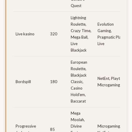
Quest
Lightning
Roulette,
Evolution
Crazy Time,
Gaming,
Live kasino
320
Mega Ball,
Pragmatic Play
Live
Live
Blackjack
European
Roulette,
Blackjack
NetEnt, Playtech,
Bordspill
180
Classic,
Microgaming
Casino
Hold'em,
Baccarat
Mega
Moolah,
Progressive
Divine
Microgaming,
85