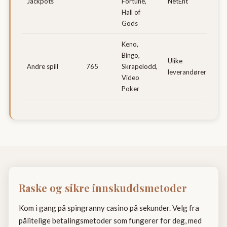
Jackpots
Fortune,
NetEnt
Hall of
Gods
Keno,
Bingo,
Ulike
Andre spill
765
Skrapelodd,
leverandører
Video
Poker
Raske og sikre innskuddsmetoder
Kom i gang på spingranny casino på sekunder. Velg fra
pålitelige betalingsmetoder som fungerer for deg, med