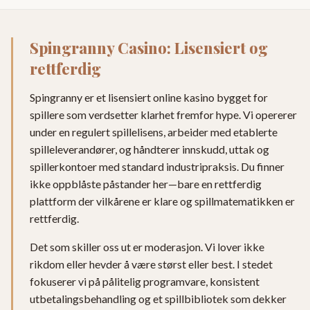
Spingranny Casino: Lisensiert og
rettferdig
Spingranny er et lisensiert online kasino bygget for
spillere som verdsetter klarhet fremfor hype. Vi opererer
under en regulert spillelisens, arbeider med etablerte
spilleleverandører, og håndterer innskudd, uttak og
spillerkontoer med standard industripraksis. Du finner
ikke oppblåste påstander her—bare en rettferdig
plattform der vilkårene er klare og spillmatematikken er
rettferdig.
Det som skiller oss ut er moderasjon. Vi lover ikke
rikdom eller hevder å være størst eller best. I stedet
fokuserer vi på pålitelig programvare, konsistent
utbetalingsbehandling og et spillbibliotek som dekker