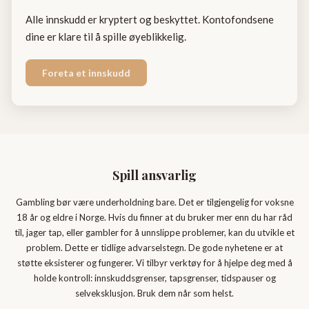
Alle innskudd er kryptert og beskyttet. Kontofondsene
dine er klare til å spille øyeblikkelig.
Foreta et innskudd
Spill ansvarlig
Gambling bør være underholdning bare. Det er tilgjengelig for voksne
18 år og eldre i Norge. Hvis du finner at du bruker mer enn du har råd
til, jager tap, eller gambler for å unnslippe problemer, kan du utvikle et
problem. Dette er tidlige advarselstegn. De gode nyhetene er at
støtte eksisterer og fungerer. Vi tilbyr verktøy for å hjelpe deg med å
holde kontroll: innskuddsgrenser, tapsgrenser, tidspauser og
selveksklusjon. Bruk dem når som helst.