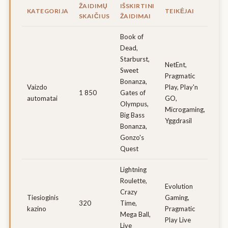
ŽAIDIMŲ
IŠSKIRTINI
KATEGORIJA
TEIKĖJAI
SKAIČIUS
ŽAIDIMAI
Book of
Dead,
Starburst,
NetEnt,
Sweet
Pragmatic
Bonanza,
Vaizdo
Play, Play'n
1 850
Gates of
automatai
GO,
Olympus,
Microgaming,
Big Bass
Yggdrasil
Bonanza,
Gonzo's
Quest
Lightning
Roulette,
Evolution
Crazy
Tiesioginis
Gaming,
320
Time,
kazino
Pragmatic
Mega Ball,
Play Live
Live