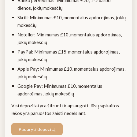
Banko pervedimas: Minimumas £20, 1-2 darbo
dienos, jokių mokesčių
Skrill: Minimumas £10, momentalus apdorojimas, jokių
mokesčių
Neteller: Minimumas £10, momentalus apdorojimas,
jokių mokesčių
PayPal: Minimumas £15, momentalus apdorojimas,
jokių mokesčių
Apple Pay: Minimumas £10, momentalus apdorojimas,
jokių mokesčių
Google Pay: Minimumas £10, momentalus
apdorojimas, jokių mokesčių
Visi depozitai yra šifruoti ir apsaugoti. Jūsų sąskaitos
lėšos yra paruoštos žaisti nedelsiant.
Padaryti depozitą