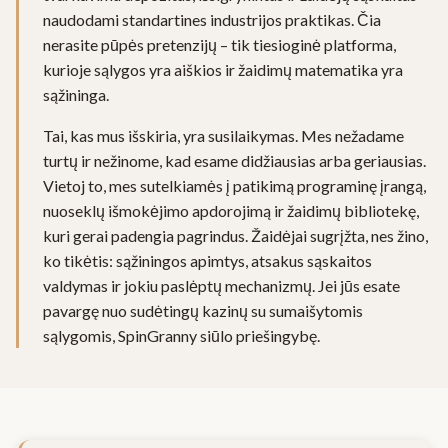
naudodami standartines industrijos praktikas. Čia
nerasite pūpės pretenzijų – tik tiesioginė platforma,
kurioje sąlygos yra aiškios ir žaidimų matematika yra
sąžininga.
Tai, kas mus išskiria, yra susilaikymas. Mes nežadame
turtų ir nežinome, kad esame didžiausias arba geriausias.
Vietoj to, mes sutelkiamės į patikimą programinę įrangą,
nuoseklų išmokėjimo apdorojimą ir žaidimų bibliotekę,
kuri gerai padengia pagrindus. Žaidėjai sugrįžta, nes žino,
ko tikėtis: sąžiningos apimtys, atsakus sąskaitos
valdymas ir jokiu paslėptų mechanizmų. Jei jūs esate
pavargę nuo sudėtingų kazinų su sumaišytomis
sąlygomis, SpinGranny siūlo priešingybę.