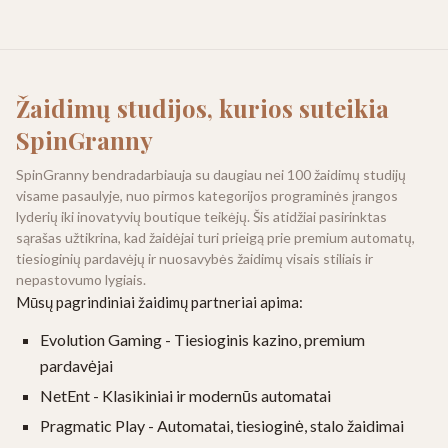
Žaidimų studijos, kurios suteikia
SpinGranny
SpinGranny bendradarbiauja su daugiau nei 100 žaidimų studijų
visame pasaulyje, nuo pirmos kategorijos programinės įrangos
lyderių iki inovatyvių boutique teikėjų. Šis atidžiai pasirinktas
sąrašas užtikrina, kad žaidėjai turi prieigą prie premium automatų,
tiesioginių pardavėjų ir nuosavybės žaidimų visais stiliais ir
nepastovumo lygiais.
Mūsų pagrindiniai žaidimų partneriai apima:
Evolution Gaming - Tiesioginis kazino, premium
pardavėjai
NetEnt - Klasikiniai ir modernūs automatai
Pragmatic Play - Automatai, tiesioginė, stalo žaidimai