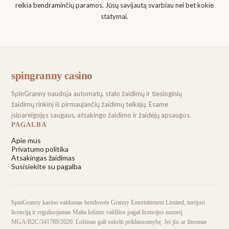
reikia bendraminčių paramos. Jūsų savijautą svarbiau nei bet kokie
statymai.
spingranny casino
SpinGranny naudoja automatų, stalo žaidimų ir tiesioginių
žaidimų rinkinį iš pirmaujančių žaidimų teikėjų. Esame
įsipareigojęs saugaus, atsakingo žaidimo ir žaidėjų apsaugos.
PAGALBA
Apie mus
Privatumo politika
Atsakingas žaidimas
Susisiekite su pagalba
SpinGranny kasino valdomas bendrovės Granny Entertainment Limited, turėjusi
licenciją ir reguliuojamas Malta lošimo valdžios pagal licencijos numerį
MGA/B2C/341789/2020. Lošimas gali sukelti priklausomybę. Jei jūs ar žinomas