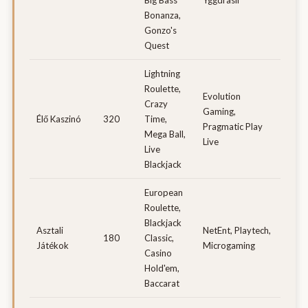
Bonanza,
Gonzo's
Quest
Lightning
Roulette,
Evolution
Crazy
Gaming,
Élő Kaszinó
320
Time,
Pragmatic Play
Mega Ball,
Live
Live
Blackjack
European
Roulette,
Blackjack
Asztali
NetEnt, Playtech,
180
Classic,
Játékok
Microgaming
Casino
Hold'em,
Baccarat