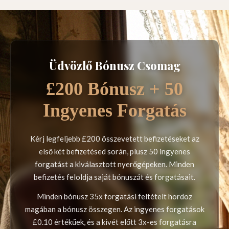
Üdvözlő Bónusz Csomag
£200 Bónusz + 50
Ingyenes Forgatás
Kérj legfeljebb £200 összevetett befizetéseket az
első két befizetésed során, plusz 50 ingyenes
forgatást a kiválasztott nyerőgépeken. Minden
befizetés feloldja saját bónuszát és forgatásait.
Minden bónusz 35x forgatási feltételt hordoz
magában a bónusz összegen. Az ingyenes forgatások
£0.10 értékűek, és a kivét előtt 3x-es forgatásra