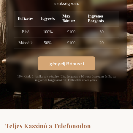
szükség van.
Max
Ingyenes
Befizetés
Egyezés
Bónusz
Forgatás
Első
100%
£100
30
Második
50%
£100
20
Igényelj Bónuszt
18+. Csak új játékosok részére. 35x forgatás a bónusz összegen és 3x az
ingyenes forgatásokon. Feltételek érvényesek.
Teljes Kaszinó a Telefonodon