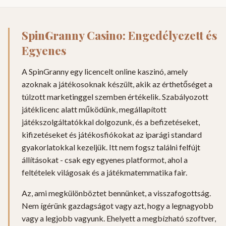
SpinGranny Casino: Engedélyezett és
Egyenes
A SpinGranny egy licencelt online kaszinó, amely
azoknak a játékosoknak készült, akik az érthetőséget a
túlzott marketinggel szemben értékelik. Szabályozott
játéklicenc alatt működünk, megállapított
játékszolgáltatókkal dolgozunk, és a befizetéseket,
kifizetéseket és játékosfiókokat az iparági standard
gyakorlatokkal kezeljük. Itt nem fogsz találni felfújt
állításokat - csak egy egyenes platformot, ahol a
feltételek világosak és a játékmatemmatika fair.
Az, ami megkülönböztet bennünket, a visszafogottság.
Nem ígérünk gazdagságot vagy azt, hogy a legnagyobb
vagy a legjobb vagyunk. Ehelyett a megbízható szoftver,