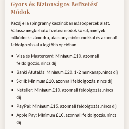
Gyors és Biztonságos Befizetési
Módok
Kezdj el a spingranny kaszinóban másodpercek alatt.
Válassz megbízható fizetési módok közül, amelyek
működnek számodra, alacsony minimumokkal és azonnali
feldolgozással a legtöbb opcióban.
Visa és Mastercard: Minimum £10, azonnali
feldolgozás, nincs díj
Banki Átutalás: Minimum £20, 1-2 munkanap, nincs díj
Skrill: Minimum £10, azonnali feldolgozás, nincs díj
Neteller: Minimum £10, azonnali feldolgozás, nincs
díj
PayPal: Minimum £15, azonnali feldolgozás, nincs díj
Apple Pay: Minimum £10, azonnali feldolgozás, nincs
díj