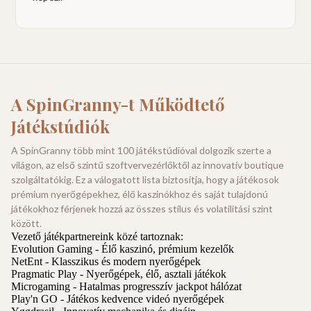
A SpinGranny-t Működtető
Játékstúdiók
A SpinGranny több mint 100 játékstúdióval dolgozik szerte a
világon, az első szintű szoftvervezérlőktől az innovatív boutique
szolgáltatókig. Ez a válogatott lista biztosítja, hogy a játékosok
prémium nyerőgépekhez, élő kaszinókhoz és saját tulajdonú
játékokhoz férjenek hozzá az összes stílus és volatilitási szint
között.
Vezető játékpartnereink közé tartoznak:
Evolution Gaming - Élő kaszinó, prémium kezelők
NetEnt - Klasszikus és modern nyerőgépek
Pragmatic Play - Nyerőgépek, élő, asztali játékok
Microgaming - Hatalmas progresszív jackpot hálózat
Play'n GO - Játékos kedvence videó nyerőgépek